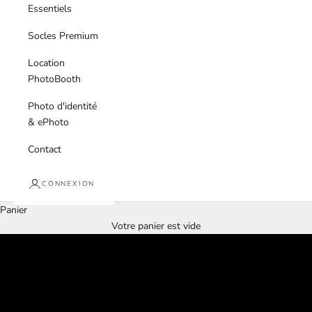
Essentiels
Socles Premium
Location
PhotoBooth
Photo d'identité
& ePhoto
Contact
CONNEXION
Panier
Gravure 3D
Votre panier est vide
Inspiré par vos souvenirs
ACHETEZ MAINTENANT