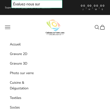
Passer au contenu
00
00
00
00
:
:
:
Super Promo : jusqu'à 10 % de réduction
J
H
M
S
Cadeaux en verre
Menu
Recherche
Panier
Accueil
Gravure 2D
Gravure 3D
Photo sur verre
Cuisine &
Dégustation
Textiles
Socles